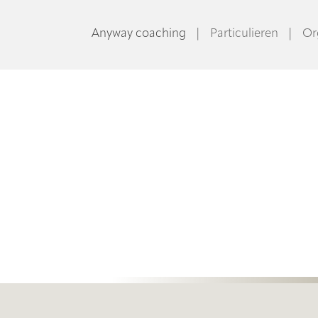
Anyway coaching
|
Particulieren
|
Or
in
balans