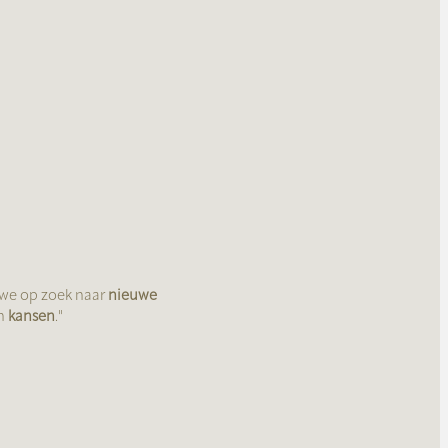
 we op zoek naar
nieuwe
n
kansen
."