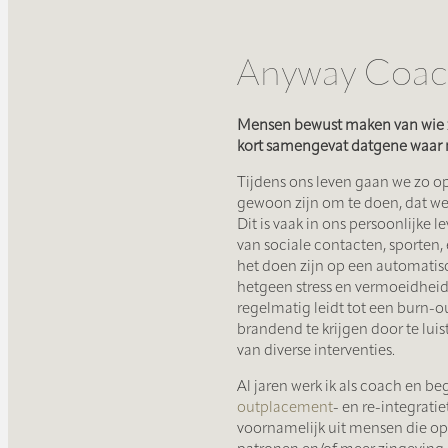
Anyway Coach
Mensen bewust maken van wie ze
kort samengevat datgene waar mi
Tijdens ons leven gaan we zo op
gewoon zijn om te doen, dat we
Dit is vaak in ons persoonlijke
van sociale contacten, sporten, 
het doen zijn op een automati
hetgeen stress en vermoeidheid
regelmatig leidt tot een burn-ou
brandend te krijgen door te luis
van diverse interventies.
Al jaren werk ik als coach en be
outplacement
- en re-integrati
voornamelijk uit mensen die op