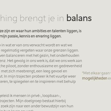
ing brengt je in
balans
 zijn en waar hun ambities en talenten liggen, is
jn passie, kennis en ervaring liggen.
 in wat er van ons verwacht wordt en wat we
 regelmatig vergeten waar onze grenzen liggen.
 leven balanceren met het gezin, het onderhouden
enz. Het gevolg in ons werk is, dat we ons werk aan
sche piloot, zonder enthousiasme en gedrevenheid
 met zich meebrengt, een leeg gevoel en
"Met elkaar gaan
t. In mijn trajecten probeer ik het vuurtje weer
mogelijkheden
e
teren, te spiegelen en te inspireren met behulp
geleid ik mensen in privé-, loopbaan-,
etrajecten. Mijn doelgroep bestaat hierbij
 zoek zijn naar een ander bewustzijn van hun