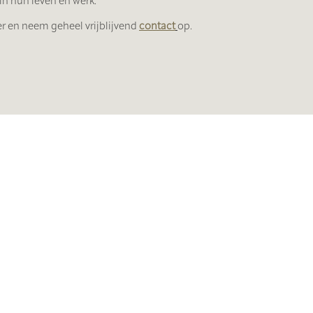
in hun leven en werk.
er en neem geheel vrijblijvend
contact
op.
Meer weten
over wat 
betekenen?
Alles draait om evenwicht en balans, als in
ervaringsdeskundige en coach help ik je 
zelfvertrouwen!